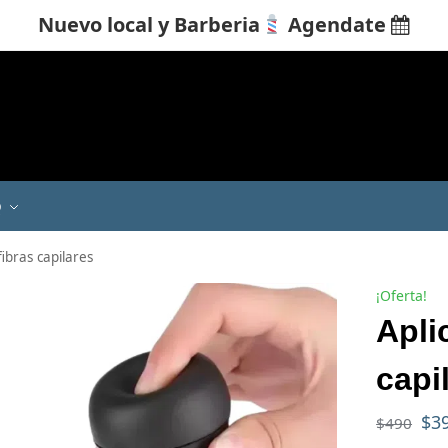
Nuevo local y Barberia
Agendate

Q
ibras capilares
¡Oferta!
Apli
capi
$
3
$
490