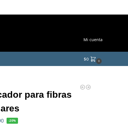
Mi cuenta
$
0
0
cador para fibras
lares
90
-20%