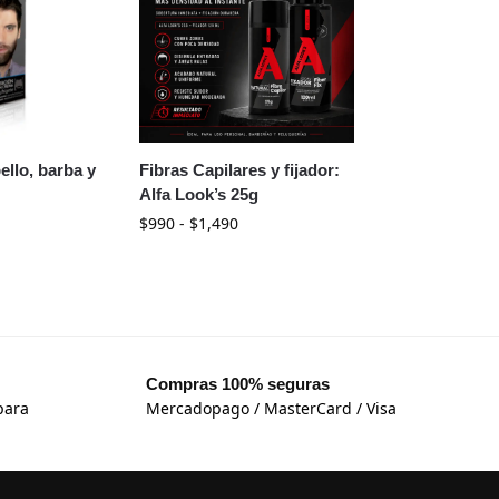
ello, barba y
Fibras Capilares y fijador:
Alfa Look’s 25g
$
990
-
$
1,490
Compras 100% seguras
para
Mercadopago / MasterCard / Visa