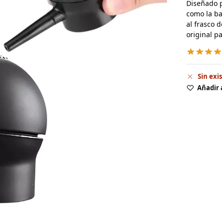
Diseñado p
como la ba
al frasco 
original p
Sin exi
Añadir 