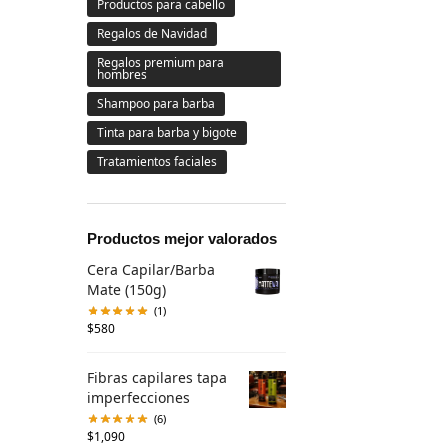
Productos para cabello
Regalos de Navidad
Regalos premium para
hombres
Shampoo para barba
Tinta para barba y bigote
Tratamientos faciales
Productos mejor valorados
Cera Capilar/Barba
Mate (150g)
(1)
$
580
Fibras capilares tapa
imperfecciones
(6)
$
1,090