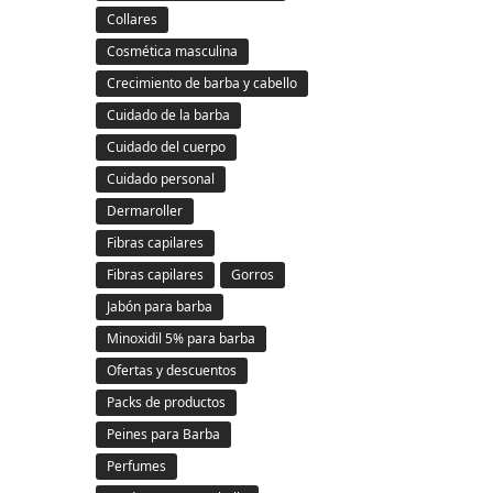
Collares
Cosmética masculina
Crecimiento de barba y cabello
Cuidado de la barba
Cuidado del cuerpo
Cuidado personal
Dermaroller
Fibras capilares
Fibras capilares
Gorros
Jabón para barba
Minoxidil 5% para barba
Ofertas y descuentos
Packs de productos
Peines para Barba
Perfumes