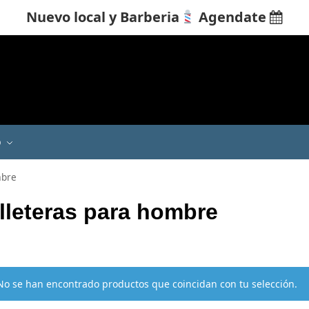
Nuevo local y Barberia
Agendate

Q
mbre
lleteras para hombre
No se han encontrado productos que coincidan con tu selección.