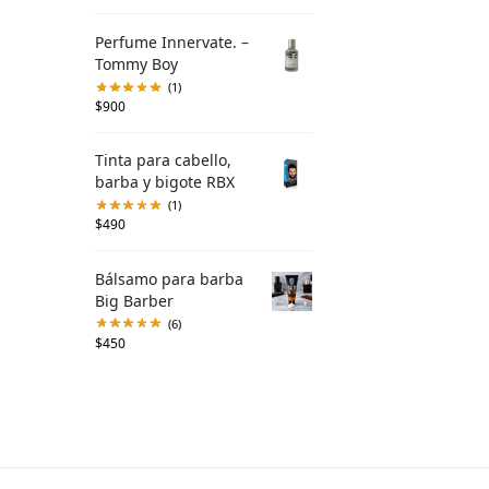
Perfume Innervate. –
Tommy Boy
(1)
$
900
Tinta para cabello,
barba y bigote RBX
(1)
$
490
Bálsamo para barba
Big Barber
(6)
$
450