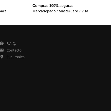
Compras 100% seguras
para
Mercadopago / MasterCard / Visa
F.A.Q.
Contacto
Sucursales