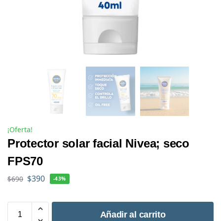
¡Oferta!
Protector solar facial Nivea; seco
FPS70
$
390
$
690
-43%
Añadir al carrito