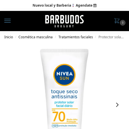
Nuevo local y Barberia
Agendate

0
Inicio
Cosmética masculina
Tratamientos faciales
Protector solar facial Nivea; seco FPS70
/
/
/