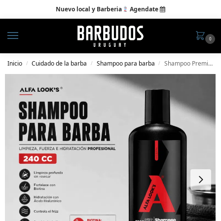
Nuevo local y Barberia
Agendate

0
Inicio
Cuidado de la barba
Shampoo para barba
Shampoo Premium para Barba Alfa Look’s
/
/
/