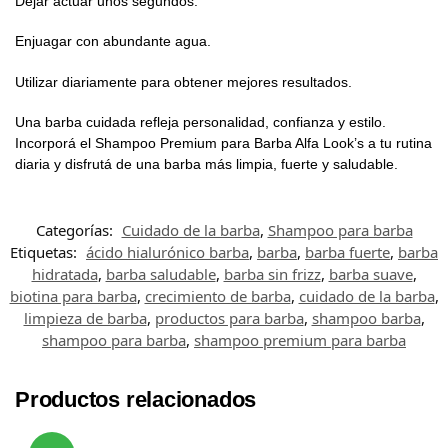
Dejar actuar unos segundos.
Enjuagar con abundante agua.
Utilizar diariamente para obtener mejores resultados.
Una barba cuidada refleja personalidad, confianza y estilo.
Incorporá el Shampoo Premium para Barba Alfa Look’s a tu rutina
diaria y disfrutá de una barba más limpia, fuerte y saludable.
Categorías:
Cuidado de la barba
,
Shampoo para barba
Etiquetas:
ácido hialurónico barba
,
barba
,
barba fuerte
,
barba
hidratada
,
barba saludable
,
barba sin frizz
,
barba suave
,
biotina para barba
,
crecimiento de barba
,
cuidado de la barba
,
limpieza de barba
,
productos para barba
,
shampoo barba
,
shampoo para barba
,
shampoo premium para barba
Productos relacionados