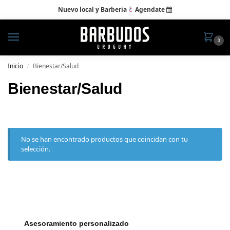
Nuevo local y Barberia
Agendate

0
Inicio
Bienestar/Salud
/
Bienestar/Salud
No se han encontrado productos que coincidan con tu
selección.
Asesoramiento personalizado