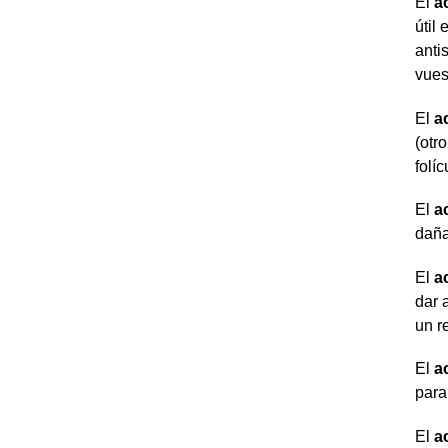
El
a
útil 
anti
vues
El
a
(otr
folí
El
a
daña
El
a
dar 
un r
El
a
para
El
a