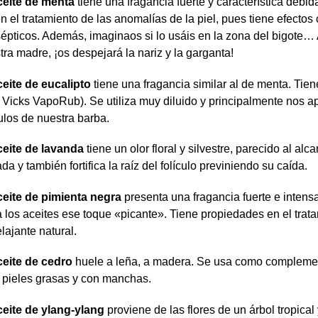
ceite de menta
tiene una fragancia fuerte y característica debid
en el tratamiento de las anomalías de la piel, pues tiene efectos c
sépticos. Además, imaginaos si lo usáis en la zona del bigote
tra madre, ¡os despejará la nariz y la garganta!
ceite de eucalipto
tiene una fragancia similar al de menta. Ti
o Vicks VapoRub). Se utiliza muy diluido y principalmente nos ap
culos de nuestra barba.
ceite de lavanda
tiene un olor floral y silvestre, parecido al al
da y también fortifica la raíz del folículo previniendo su caída.
ceite de pimienta negra
presenta una fragancia fuerte e intens
a los aceites ese toque «picante». Tiene propiedades en el trat
elajante natural.
ceite de cedro
huele a leña, a madera. Se usa como complemento
 pieles grasas y con manchas.
ceite de ylang-ylang
proviene de las flores de un árbol tropica