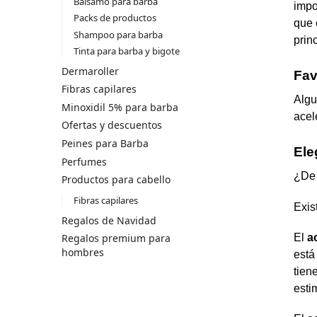
Bálsamo para barba
impo
Packs de productos
que 
Shampoo para barba
prin
Tinta para barba y bigote
Dermaroller
Fav
Fibras capilares
Algu
Minoxidil 5% para barba
acel
Ofertas y descuentos
Peines para Barba
Ele
Perfumes
¿De 
Productos para cabello
Fibras capilares
Exis
Regalos de Navidad
El
a
Regalos premium para
hombres
está
tien
esti