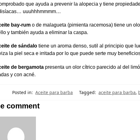
omprobado que ayuda a prevenir la alopecia y tiene propiedades
odisíacas… uuuhhhmmmm…
ceite bay-rum
o de malagueta (pimienta racemosa) tiene un olor 
llo y también ayuda a eliminar la caspa.
ceite de sándalo
tiene un aroma denso, sutil al principio que 
iza la piel seca e irritada por lo que puede serte muy beneficioso
ceite de bergamota
presenta un olor cítrico parecido al del lim
das y con acné.
Posted in:
Aceite para barba
Tagged:
aceite para barba
,
e comment