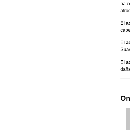
ha c
afr
El
a
cabe
El
a
Suav
El
a
daña
On