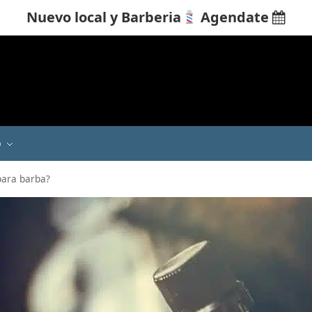
Nuevo local y Barberia
Agendate

Q
para barba?