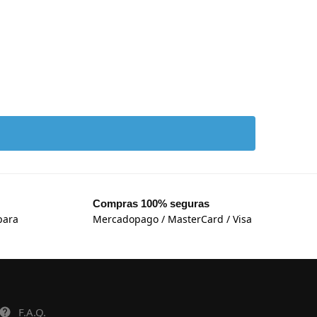
Compras 100% seguras
para
Mercadopago / MasterCard / Visa
F.A.Q.